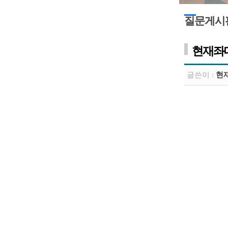
질문게시
현재좌
글쓴이 :
현