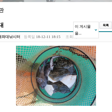
판
대
목록
이 게시물
을...
재좌대낚시터
등록일
18-12-11 18:15
조회
1,479