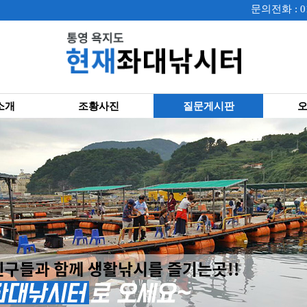
문의전화 : 01
소개
조황사진
질문게시판