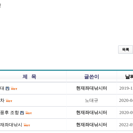
항
목록
제 목
글쓴이
날
대
현재좌대낚시터
2019-1
차
노대규
2020-0
풍후 조항
현재좌대낚시터
2020-0
재좌대낚시
현재좌대낚시터
2022-0