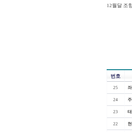
12월달 조
번호
25
좌
24
주
23
태
22
현