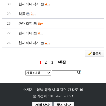
30
현재좌대낚시
29
참돔
28
좌대조항
27
현재좌대
26
현재좌대낚시
글쓰기
1
2
3
맨끝
소재지 : 경남 통영시 욕지면 천왕로 46
문의전화 : 010-4285-5053
전화상담
문자상담