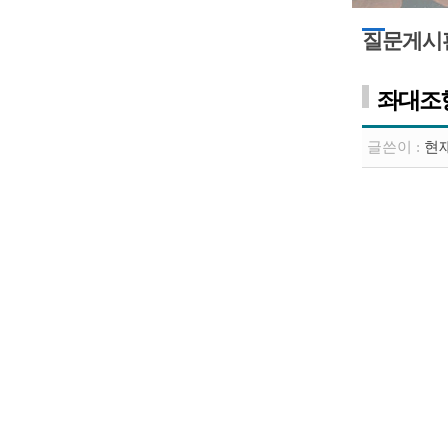
질문게시
좌대조
글쓴이 :
현