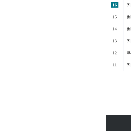
16
좌
15
현
14
현
13
좌
12
우
11
좌