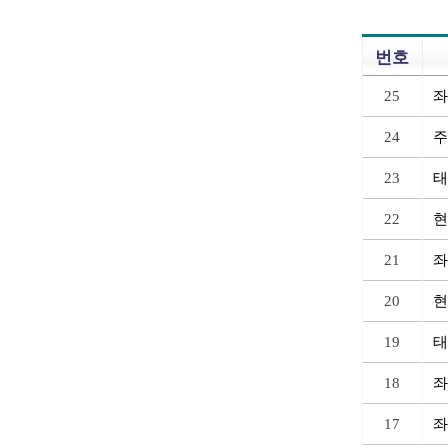
번호
25
좌
24
주
23
태
22
현
21
좌
20
현
19
태
18
좌
17
좌