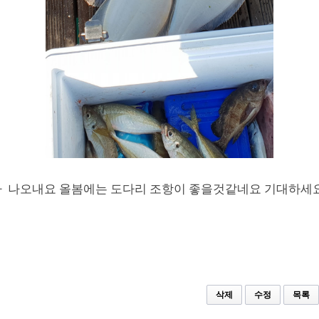
가 나오내요 올봄에는 도다리 조항이 좋을것같네요 기대하세
삭제
수정
목록