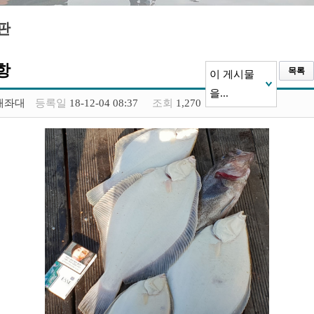
판
항
목록
이 게시물
을...
재좌대
등록일
18-12-04 08:37
조회
1,270