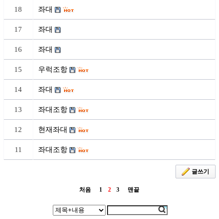
18
좌대
17
좌대
16
좌대
15
우럭조항
14
좌대
13
좌대조항
12
현재좌대
11
좌대조항
글쓰기
처음
1
2
3
맨끝