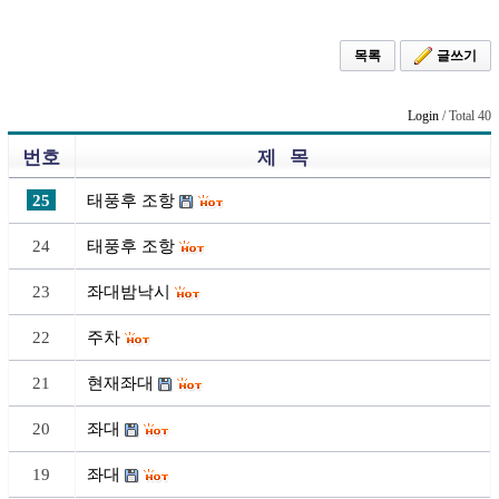
목록
글쓰기
Login
/ Total 40
번호
제 목
25
태풍후 조항
24
태풍후 조항
23
좌대밤낙시
22
주차
21
현재좌대
20
좌대
19
좌대