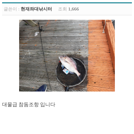
글쓴이 :
현재좌대낚시터
조회
1,666
대물급 참돔조항 입니다