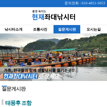
문의전화 : 010-4851-5053
낚시터소개
조황사진
질문게시판
오시는길
질문게시판
태풍후 조항