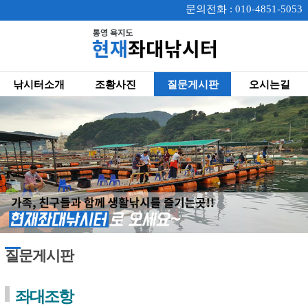
문의전화 : 010-4851-5053
낚시터소개
조황사진
질문게시판
오시는길
질문게시판
좌대조항