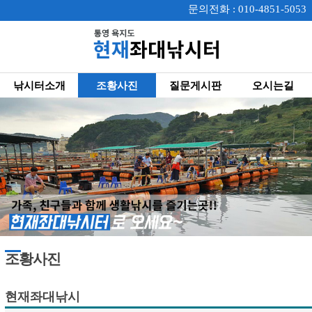
문의전화 : 010-4851-5053
낚시터소개
조황사진
질문게시판
오시는길
조황사진
현재좌대낚시