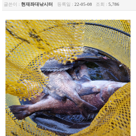
글쓴이 :
현재좌대낚시터
등록일 :
22-05-08
조회 :
5,786