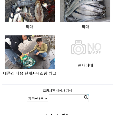
좌대
좌대
현재좌대
태풍간 다음 현재좌대조항 최고
조황사진
내에서 검색