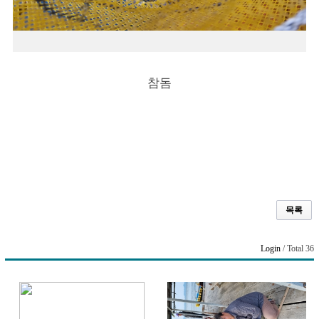
참돔
목록
Login
/ Total 36